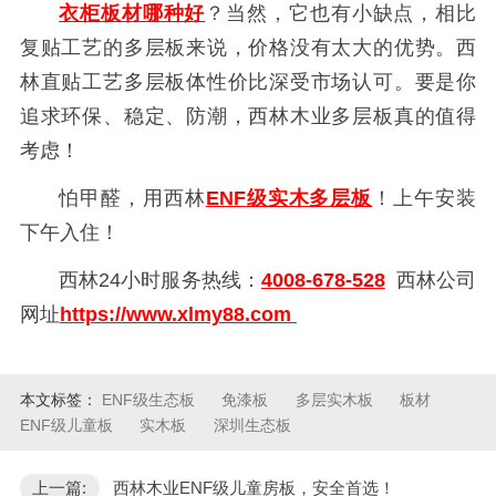
衣柜板材哪种好
？当然，它也有小缺点，相比
复贴工艺的多层板来说，价格没有太大的优势。西
林直贴工艺多层板体性价比深受市场认可。要是你
追求环保、稳定、防潮，西林木业多层板真的值得
考虑！
怕甲醛，用西林
ENF
级实木多层板
！上午安装
下午入住！
西林24
小时服务热线：
4008-678-528
西林公司
网址
https://www.xlmy88.com
本文标签：
ENF级生态板
免漆板
多层实木板
板材
ENF级儿童板
实木板
深圳生态板
上一篇:
西林木业ENF级儿童房板，安全首选！