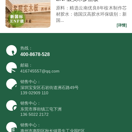
原料：精选云南优良8年桉木制作芯
材胶水：德国汉高胶水环保级别：新
国...
[详情]
热线：
400-8678-528
邮箱：
416745557@qq.com
销售中心：
深圳宝安区石岩街道洲石路49号
139 02909 110
销售中心：
东莞市厚街镇三屯下洲
136 5022 2172
销售中心：
惠州市惠阳区秋长镇晋生工业园E区