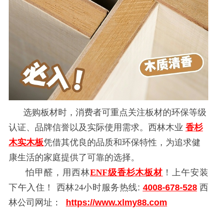
选购板材时，消费者可重点关注板材的环保等级
认证、品牌信誉以及实际使用需求。西林木业
香杉
木
实木
板
凭借其优良的品质和环保特性，为追求健
康生活的家庭提供了可靠的选择。
怕甲醛，用西林
ENF级
香杉木板材
！上午安装
下午入住！
西林
24小时服务热线
:
4008-678-528
西
林公司网址：
https://www.xlmy88.com