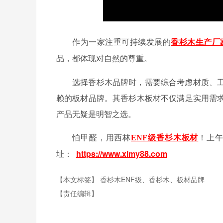
作为一家注重可持续发展的
香杉木生产厂
品，都体现对自然的尊重。
选择香杉木品牌时，需要综合考虑材质、
赖的板材品牌。其香杉木板材不仅满足实用需
产品无疑是明智之选。
怕甲醛，用西林
！上
ENF级
香杉木板材
https://www.xlmy88.com
址：
【本文标签】
香杉木ENF级、香杉木、板材品牌
【责任编辑】