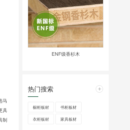
ENF级香杉木
热门搜索
+
选马
橱柜板材
书柜板材
更具
衣柜板材
家具板材
具制