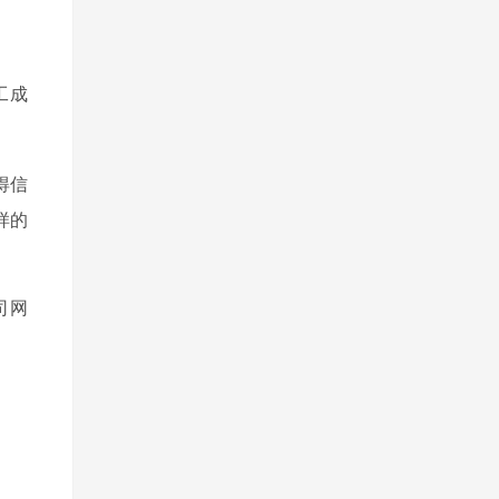
工成
得信
样的
司网