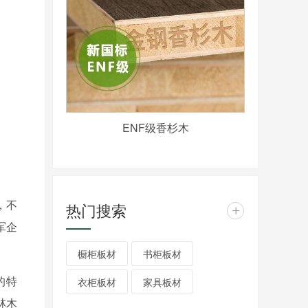
ENF级香杉木
，不
热门搜索
+
军企
橱柜板材
书柜板材
的特
衣柜板材
家具板材
林木