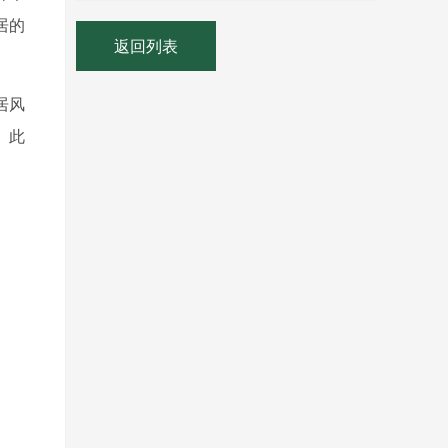
居的
返回列表
居风
。此