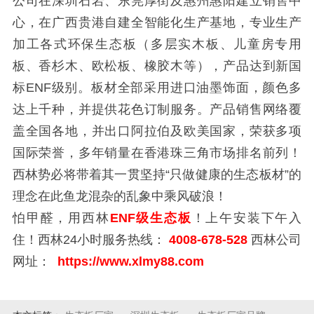
公司在深圳石岩、东莞厚街及惠州惠阳建立销售中
心，在广西贵港自建全智能化生产基地，专业生产
加工各式环保生态板（多层实木板、儿童房专用
板、香杉木、欧松板、橡胶木等），产品达到新国
标ENF级别。板材全部采用进口油墨饰面，颜色多
达上千种，并提供花色订制服务。产品销售网络覆
盖全国各地，并出口阿拉伯及欧美国家，荣获多项
国际荣誉，多年销量在香港珠三角市场排名前列！
西林势必将带着其一贯坚持“只做健康的生态板材”的
理念在此鱼龙混杂的乱象中乘风破浪！
怕甲醛，用西林
ENF级生态板
！上午安装下午入
住！西林24小时服务热线：
4008-678-528
西林公司
网址：
https://www.xlmy88.com