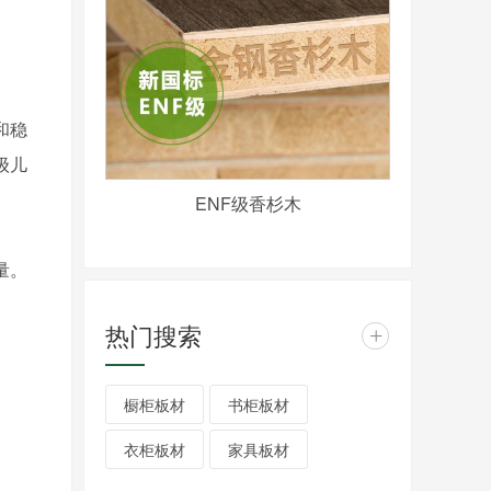
和稳
级儿
ENF级香杉木
量。
热门搜索
+
橱柜板材
书柜板材
衣柜板材
家具板材