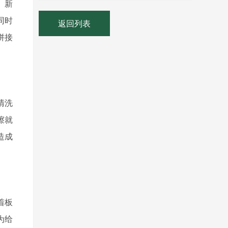
。新
同时
返回列表
拼接
清洗
擦就
造成
着板
为给