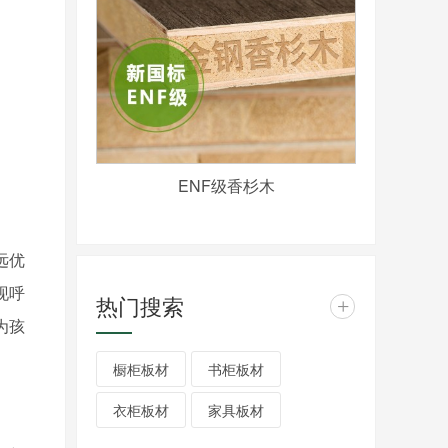
ENF级香杉木
远远优
现呼
热门搜索
+
为孩
橱柜板材
书柜板材
衣柜板材
家具板材