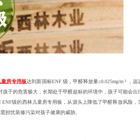
儿童房专用板
达到新国标
ENF
级，甲醛释放量≤
0.025mg/m
³ ，
对孩子的危害极大，长期处于甲醛超标的环境中，孩子可能会出
而
ENF
级的西林儿童房专用板，从源头上降低了甲醛释放风险，
无需担忧装修污染对孩子健康的威胁。