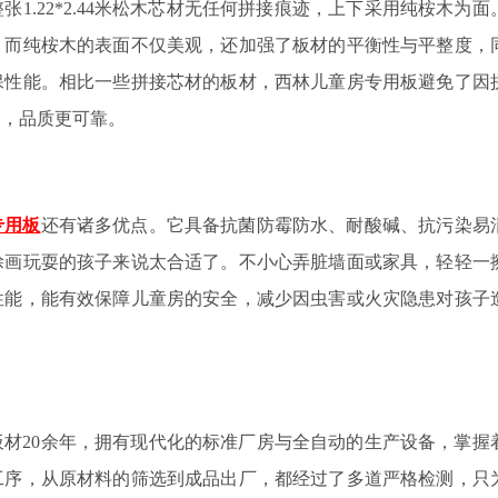
整张
1.22*2.44
米松木芯材无任何拼接痕迹，上下采用纯桉木为面
。而纯桉木的表面不仅美观，还加强了板材的平衡性与平整度，
保性能。相比一些拼接芯材的板材，西林儿童房专用板避免了因
长，品质更可靠。
专用板
还有诸多优点。它具备抗菌防霉防水、耐酸碱、抗污染易
涂画玩耍的孩子来说太合适了。不小心弄脏墙面或家具，轻轻一
性能，能有效保障儿童房的安全，减少因虫害或火灾隐患对孩子
板材
20
余
年，拥有现代化的标准厂房与全自动的生产设备，掌握
工序，从原材料的筛选到成品出厂，都经过了多道严格检测，只