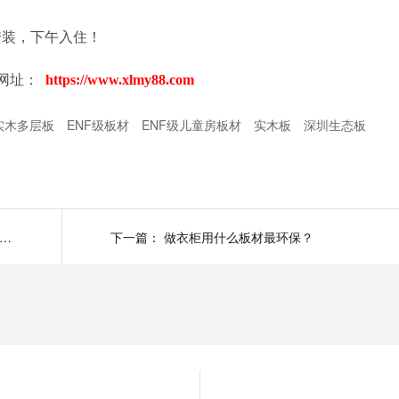
安装，下午入住！
网址：
https://www.xlmy88.com
级实木多层板
ENF级板材
ENF级儿童房板材
实木板
深圳生态板
态板ENF级怎么样?西林木业ENF级生态板好吗？
下一篇：
做衣柜用什么板材最环保？