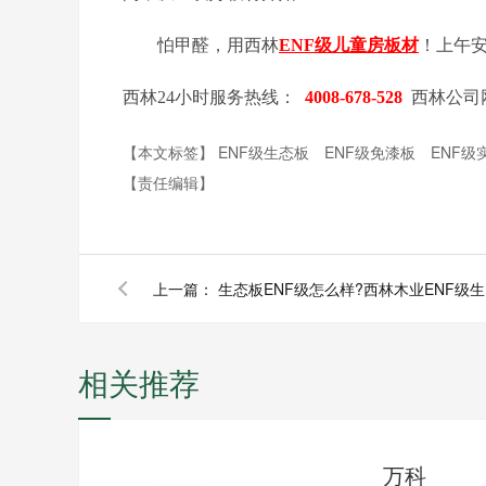
怕甲醛，用西林
ENF
级儿童房板材
！上午
西林
24
小时服务热线：
4008-678-528
西林公司
【本文标签】
ENF级生态板
ENF级免漆板
ENF
【责任编辑】
上一篇：
生
相关推荐
万科