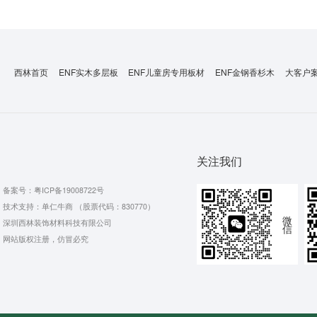
西林首页
ENF实木多层板
ENF儿童房专用板材
ENF金钢香杉木
大客户
关注我们
备案号：
粤ICP备19008722号
技术支持：单仁牛商 （股票代码：830770）
微
深圳西林装饰材料科技有限公司
信
网站版权注册，仿冒必究